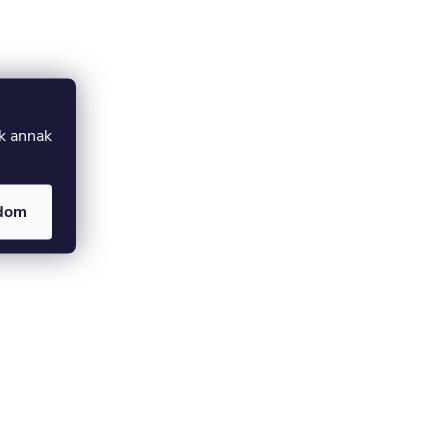
uk annak
adom