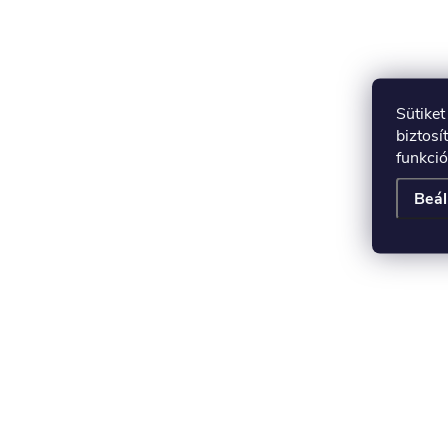
Sütike
biztosí
funkció
Beál