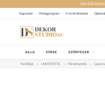
Ugrás
Akár 83% kedvezmén
a
Kapcsolat
Hűségprogram
A mi történetünk
Újdons
fő
tartalomhoz
Akció
HÍREK
SZŐNYEGEK
Kezdőlap
LAKÁSTEXTIL
Párnahuzatok
Luxus s