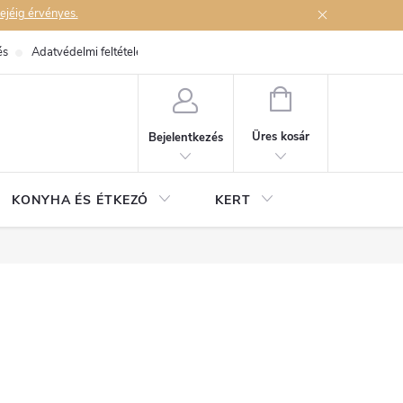
ejéig érvényes.
és
Adatvédelmi feltételek
Elérhetőségek
KOSÁR
Üres kosár
Bejelentkezés
KONYHA ÉS ÉTKEZŐ
KERT