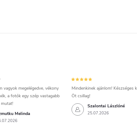
m vagyok megelégedve, vékony
Mindenkinek ajánlom! Készséges ki
mék, a fotók egy szép vastagabb
Öt csillag!
 mutat!
Szalontai Lászlóné
25.07.2026
zmutku Melinda
6.07.2026