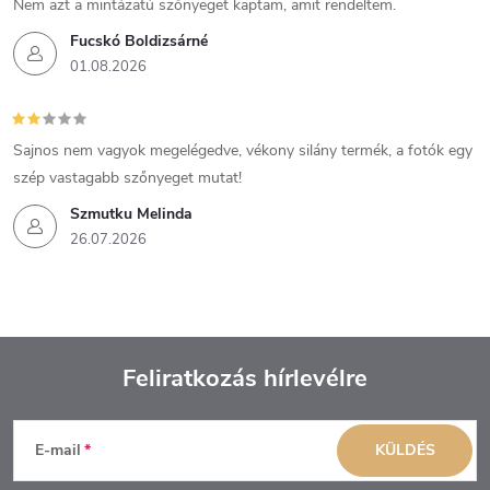
Nem azt a mintázatú szőnyeget kaptam, amit rendeltem.
Fucskó Boldizsárné
01.08.2026
Sajnos nem vagyok megelégedve, vékony silány termék, a fotók egy
szép vastagabb szőnyeget mutat!
Szmutku Melinda
26.07.2026
Feliratkozás hírlevélre
L
E-mail
KÜLDÉS
á