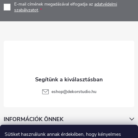
E-mail címének megadásával elfogadja az
adatvédelmi
b
szabályzatot
.
l
é
c
eshop
@
dekorstudio.hu
INFORMÁCIÓK ÖNNEK
Sütiket használunk annak érdekében, hogy kényelmes
KATEGÓRIÁK