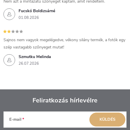
Nem azt a mintázatú szőnyeget kaptam, amit rendeltem.
Fucskó Boldizsárné
01.08.2026
Sajnos nem vagyok megelégedve, vékony silány termék, a fotók egy
szép vastagabb szőnyeget mutat!
Szmutku Melinda
26.07.2026
Feliratkozás hírlevélre
L
E-mail
KÜLDÉS
á