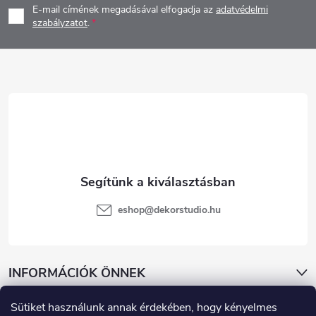
E-mail címének megadásával elfogadja az
adatvédelmi
b
szabályzatot
.
l
é
c
eshop
@
dekorstudio.hu
INFORMÁCIÓK ÖNNEK
Sütiket használunk annak érdekében, hogy kényelmes
KATEGÓRIÁK