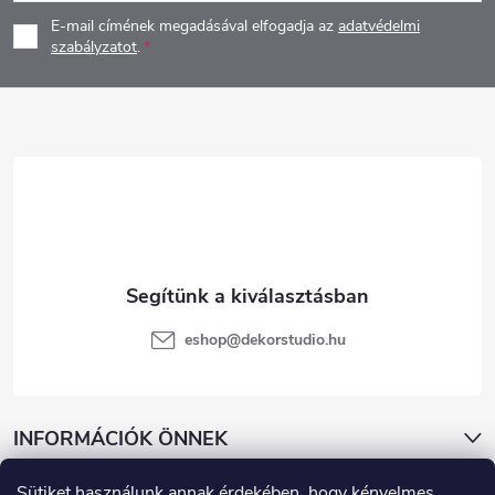
á
E-mail címének megadásával elfogadja az
adatvédelmi
b
szabályzatot
.
l
é
c
eshop
@
dekorstudio.hu
INFORMÁCIÓK ÖNNEK
Sütiket használunk annak érdekében, hogy kényelmes