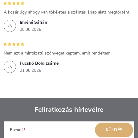
A kosár úgy ahogy van tökéletes a szállítás 1nap alatt megtörtént!
Imréné Sáfián
08.08.2026
Nem azt a mintázatú szőnyeget kaptam, amit rendeltem.
Fucskó Boldizsárné
01.08.2026
Feliratkozás hírlevélre
L
E-mail
KÜLDÉS