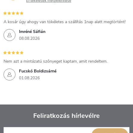
Értékelések megjelenítése
A kosár úgy ahogy van tökéletes a szállítás 1nap alatt megtörtént!
Imréné Sáfián
08.08.2026
Nem azt a mintázatú szőnyeget kaptam, amit rendeltem.
Fucskó Boldizsárné
01.08.2026
Feliratkozás hírlevélre
L