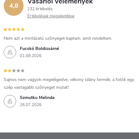
Vásárlói vélemények
4,8
232 értékelés
Értékelések megjelenítése
Nem azt a mintázatú szőnyeget kaptam, amit rendeltem.
Fucskó Boldizsárné
01.08.2026
Sajnos nem vagyok megelégedve, vékony silány termék, a fotók egy
szép vastagabb szőnyeget mutat!
Szmutku Melinda
26.07.2026