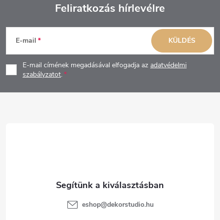
Feliratkozás hírlevélre
L
E-mail
KÜLDÉS
á
E-mail címének megadásával elfogadja az
adatvédelmi
b
szabályzatot
.
l
é
c
eshop
@
dekorstudio.hu