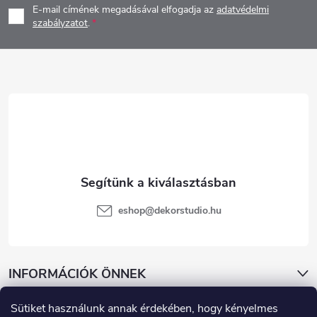
E-mail címének megadásával elfogadja az
adatvédelmi
b
szabályzatot
.
l
é
c
eshop
@
dekorstudio.hu
INFORMÁCIÓK ÖNNEK
Sütiket használunk annak érdekében, hogy kényelmes
KATEGÓRIÁK