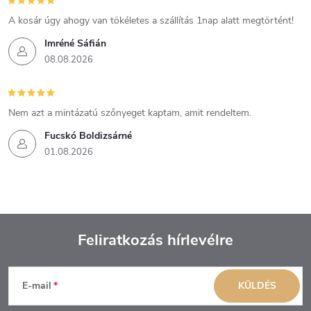
A kosár úgy ahogy van tökéletes a szállítás 1nap alatt megtörtént!
Imréné Sáfián
08.08.2026
Nem azt a mintázatú szőnyeget kaptam, amit rendeltem.
Fucskó Boldizsárné
01.08.2026
Feliratkozás hírlevélre
L
E-mail
KÜLDÉS
á