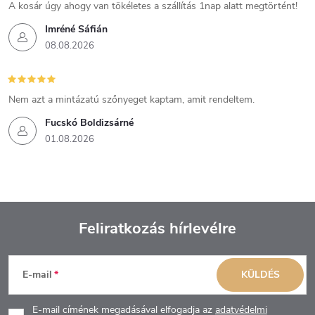
A kosár úgy ahogy van tökéletes a szállítás 1nap alatt megtörtént!
Imréné Sáfián
08.08.2026
Nem azt a mintázatú szőnyeget kaptam, amit rendeltem.
Fucskó Boldizsárné
01.08.2026
Feliratkozás hírlevélre
L
E-mail
KÜLDÉS
á
E-mail címének megadásával elfogadja az
adatvédelmi