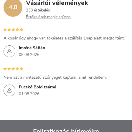
Vásárlói vélemények
4,8
233 értékelés
Értékelések megjelenítése
A kosár úgy ahogy van tökéletes a szállítás 1nap alatt megtörtént!
Imréné Sáfián
08.08.2026
Nem azt a mintázatú szőnyeget kaptam, amit rendeltem.
Fucskó Boldizsárné
01.08.2026
Feliratkozás hírlevélre