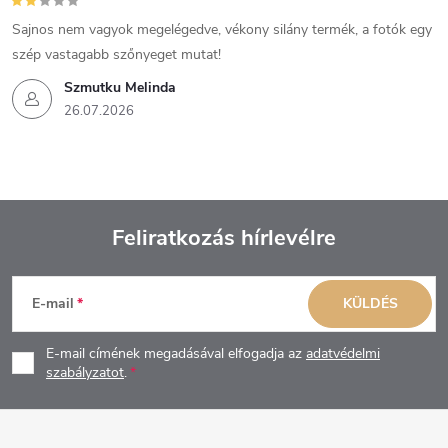
Sajnos nem vagyok megelégedve, vékony silány termék, a fotók egy
szép vastagabb szőnyeget mutat!
Szmutku Melinda
26.07.2026
Feliratkozás hírlevélre
L
E-mail
KÜLDÉS
á
E-mail címének megadásával elfogadja az
adatvédelmi
b
szabályzatot
.
l