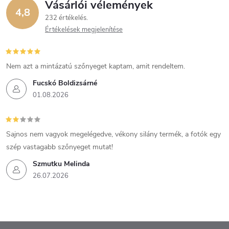
Vásárlói vélemények
4,8
232 értékelés
Értékelések megjelenítése
Nem azt a mintázatú szőnyeget kaptam, amit rendeltem.
Fucskó Boldizsárné
01.08.2026
Sajnos nem vagyok megelégedve, vékony silány termék, a fotók egy
szép vastagabb szőnyeget mutat!
Szmutku Melinda
26.07.2026