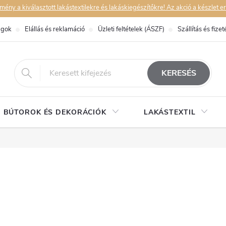
y a kiválasztott lakástextilekre és lakáskiegészítőkre! Az akció a készlet er
ágok
Elállás és reklamáció
Üzleti feltételek (ÁSZF)
Szállítás és fizet
eshop@dekorstudio.hu
KERESÉS
BÚTOROK ÉS DEKORÁCIÓK
LAKÁSTEXTIL