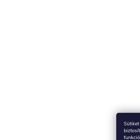
Sütike
biztosí
funkció