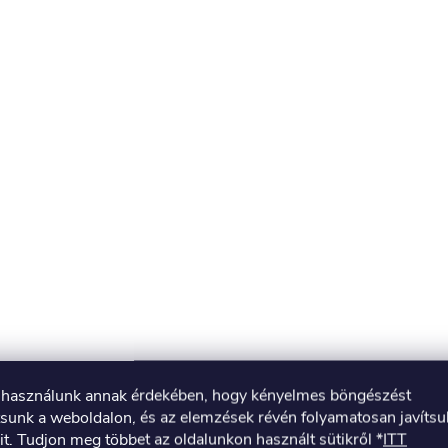
t használunk annak érdekében, hogy kényelmes böngészést
tsunk a weboldalon, és az elemzések révén folyamatosan javíts
it. Tudjon meg többet az oldalunkon használt sütikről *
ITT