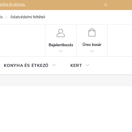
ejéig érvényes.
és
Adatvédelmi feltételek
Elérhetőségek
KOSÁR
Üres kosár
Bejelentkezés
KONYHA ÉS ÉTKEZŐ
KERT