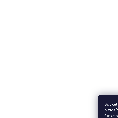
Sütike
biztosí
funkció