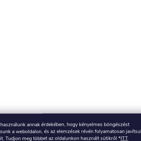
t használunk annak érdekében, hogy kényelmes böngészést
tsunk a weboldalon, és az elemzések révén folyamatosan javíts
it. Tudjon meg többet az oldalunkon használt sütikről *
ITT