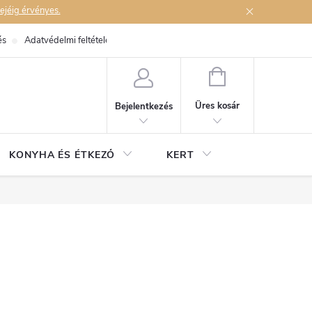
ejéig érvényes.
és
Adatvédelmi feltételek
Elérhetőségek
KOSÁR
Üres kosár
Bejelentkezés
KONYHA ÉS ÉTKEZŐ
KERT