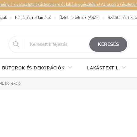
y a kiválasztott lakástextilekre és lakáskiegészítőkre! Az akció a készlet er
ágok
Elállás és reklamáció
Üzleti feltételek (ÁSZF)
Szállítás és fizet
eshop@dekorstudio.hu
KERESÉS
BÚTOROK ÉS DEKORÁCIÓK
LAKÁSTEXTIL
E kollekció