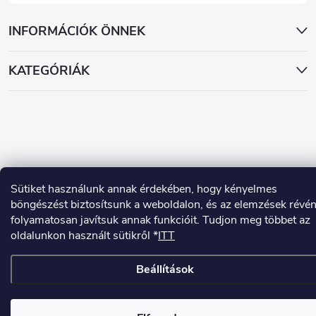
INFORMÁCIÓK ÖNNEK
KATEGÓRIÁK
Copyright 2026
www.dekorstudio.hu
. Minden jog fenntartva.
Sütiket használunk annak érdekében, hogy kényelmes
böngészést biztosítsunk a weboldalon, és az elemzések révé
Shoptet készítette
folyamatosan javítsuk annak funkcióit. Tudjon meg többet az
oldalunkon használt sütikről *
ITT
Beállítások