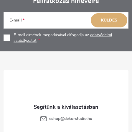
Feliratkozás hírlevélre
L
E-mail
KÜLDÉS
á
E-mail címének megadásával elfogadja az
adatvédelmi
b
szabályzatot
.
l
é
c
eshop
@
dekorstudio.hu