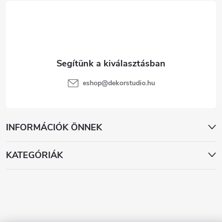
é
c
eshop
@
dekorstudio.hu
INFORMÁCIÓK ÖNNEK
KATEGÓRIÁK