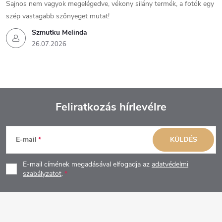
Sajnos nem vagyok megelégedve, vékony silány termék, a fotók egy
szép vastagabb szőnyeget mutat!
Szmutku Melinda
26.07.2026
Feliratkozás hírlevélre
L
E-mail
KÜLDÉS
á
E-mail címének megadásával elfogadja az
adatvédelmi
b
szabályzatot
.
l