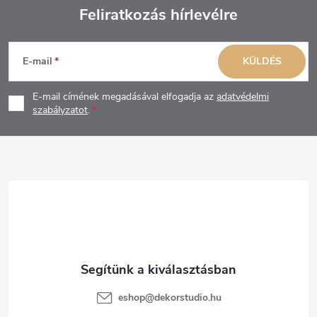
Feliratkozás hírlevélre
L
E-mail
KÜLDÉS
á
E-mail címének megadásával elfogadja az
adatvédelmi
b
szabályzatot
.
l
é
c
eshop
@
dekorstudio.hu