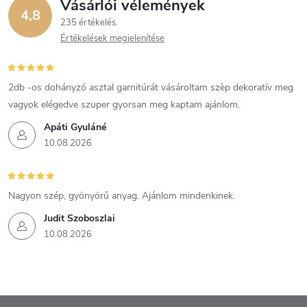
Vásárlói vélemények
4,8
235 értékelés
Értékelések megjelenítése
2db -os dohányzó asztal garnitúrát vásároltam szèp dekoratív meg
vagyok elégedve szuper gyorsan meg kaptam ajánlom.
Apáti Gyuláné
10.08.2026
Nagyon szép, gyönyörű anyag. Ajánlom mindenkinek.
Judit Szoboszlai
10.08.2026