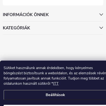
INFORMÁCIÓK ÖNNEK
KATEGÓRIÁK
Copyright 2026
www.dekorstudio.hu
. Minden jog fenntartva.
Sütiket használunk annak érdekében, hogy kényelmes
böngészést biztosítsunk a weboldalon, és az elemzések révé
Shoptet készítette
folyamatosan javítsuk annak funkcióit. Tudjon meg többet az
oldalunkon használt sütikről *
ITT
Beállítások