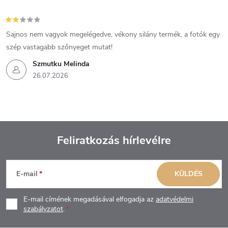
Sajnos nem vagyok megelégedve, vékony silány termék, a fotók egy
szép vastagabb szőnyeget mutat!
Szmutku Melinda
26.07.2026
Feliratkozás hírlevélre
L
E-mail
KÜLDÉS
á
E-mail címének megadásával elfogadja az
adatvédelmi
b
szabályzatot
.