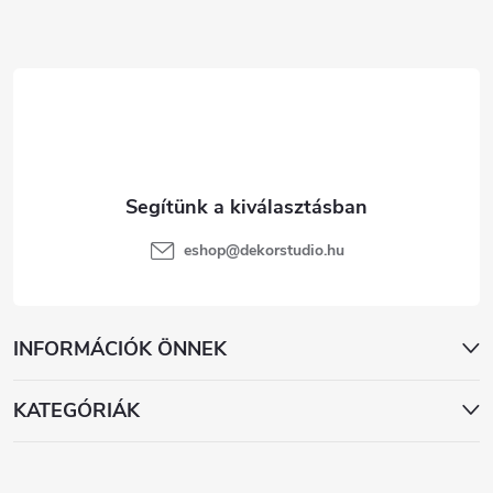
l
é
c
eshop
@
dekorstudio.hu
INFORMÁCIÓK ÖNNEK
KATEGÓRIÁK