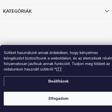
KATEGÓRIÁK
Copyright 2026
www.dekorstudio.hu
. Minden jog fenntartva.
Sütiket használunk annak érdekében, hogy kényelmes
böngészést biztosítsunk a weboldalon, és az elemzések révé
Shoptet készítette
folyamatosan javítsuk annak funkcióit. Tudjon meg többet az
oldalunkon használt sütikről *
ITT
Beállítások
Elfogadom