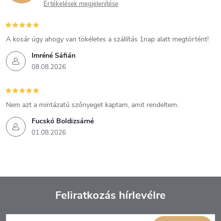
Értékelések megjelenítése
A kosár úgy ahogy van tökéletes a szállítás 1nap alatt megtörtént!
Imréné Sáfián
08.08.2026
Nem azt a mintázatú szőnyeget kaptam, amit rendeltem.
Fucskó Boldizsárné
01.08.2026
Feliratkozás hírlevélre
L