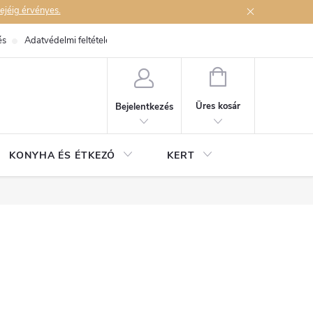
ejéig érvényes.
és
Adatvédelmi feltételek
Elérhetőségek
KOSÁR
Üres kosár
Bejelentkezés
KONYHA ÉS ÉTKEZŐ
KERT