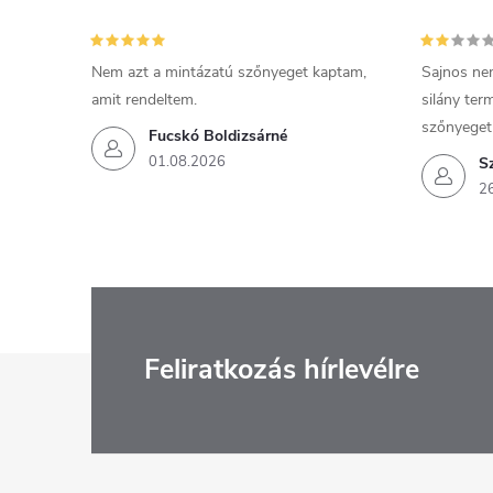
Nem azt a mintázatú szőnyeget kaptam,
Sajnos ne
amit rendeltem.
silány ter
szőnyeget
Fucskó Boldizsárné
01.08.2026
S
2
L
Feliratkozás hírlevélre
á
b