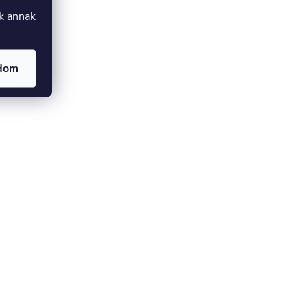
uk annak
adom