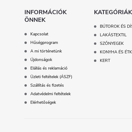
l
INFORMÁCIÓK
KATEGÓRIÁK
ÖNNEK
é
BÚTOROK ÉS DÍ
Kapcsolat
LAKÁSTEXTIL
c
Hűségprogram
SZŐNYEGEK
A mi történetünk
KONYHA ÉS ÉT
Újdonságok
KERT
Elállás és reklamáció
Üzleti feltételek (ÁSZF)
Szállítás és fizetés
Adatvédelmi feltételek
Elérhetőségek