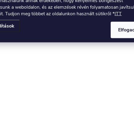
t használunk annak érdekében, hogy kényelmes böngészést
tsunk a weboldalon, és az elemzések révén folyamatosan javíts
it. Tudjon meg többet az oldalunkon használt sütikről *
ITT
lítások
Elfog