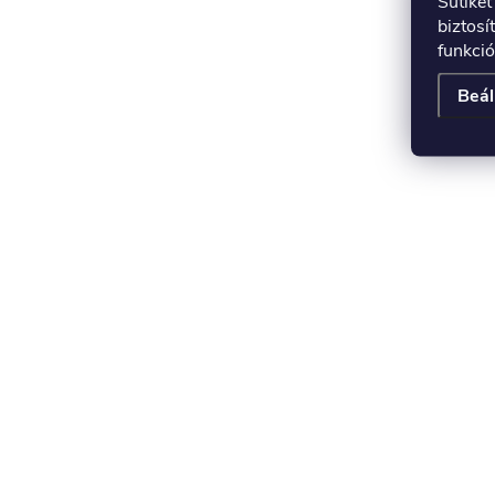
Sütike
biztosí
funkció
Beál