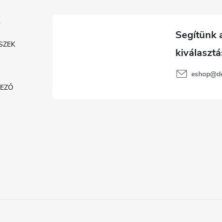
SZEK
eshop
@
d
KEZŐ