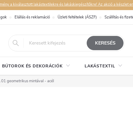
y a kiválasztott lakástextilekre és lakáskiegészítőkre! Az akció a készlet er
ágok
Elállás és reklamáció
Üzleti feltételek (ÁSZF)
Szállítás és fizet
eshop@dekorstudio.hu
KERESÉS
BÚTOROK ÉS DEKORÁCIÓK
LAKÁSTEXTIL
01 geometrikus mintával - acél