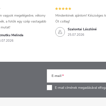
m vagyok megelégedve, vékony
Mindenkinek ajánlom! Készséges ki
mék, a fotók egy szép vastagabb
Öt csillag!
 mutat!
Szalontai Lászlóné
25.07.2026
zmutku Melinda
6.07.2026
E-mail
E-mail címének megadásával elfog