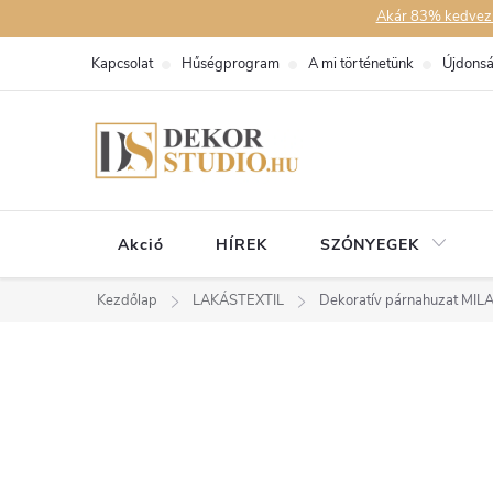
Ugrás
Akár 83% kedvezmén
a
Kapcsolat
Hűségprogram
A mi történetünk
Újdons
fő
tartalomhoz
Akció
HÍREK
SZŐNYEGEK
Kezdőlap
LAKÁSTEXTIL
Dekoratív párnahuzat MILA 