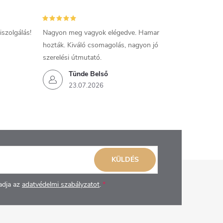
szolgálás!
Nagyon meg vagyok elégedve. Hamar
hozták. Kiváló csomagolás, nagyon jó
szerelési útmutató.
Tünde Belső
23.07.2026
KÜLDÉS
adja az
adatvédelmi szabályzatot
.