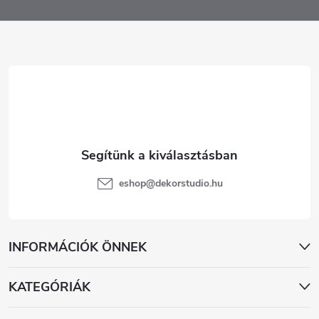
b
l
é
c
eshop
@
dekorstudio.hu
INFORMÁCIÓK ÖNNEK
KATEGÓRIÁK