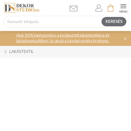
Ugrás
KOSÁR
a
fő
KERESÉS
tartalomhoz
Akár 83% kedvezmény a kiválasztott lakástextilekre és
lakáskiegészítőkre! Az akció a készlet erejéig érvényes.
LAKÁSTEXTIL