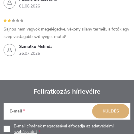
01.08.2026
Sajnos nem vagyok megelégedve, vékony silány termék, a fotók egy
szép vastagabb szőnyeget mutat!
Szmutku Melinda
26.07.2026
Feliratkozás hírlevélre
L
E-mail
KÜLDÉS
á
E-mail címének megadásával elfogadja az
adatvédelmi
szabályzatot
.