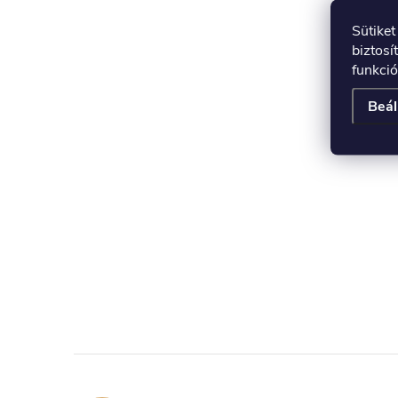
Sütike
biztosí
funkció
Beál