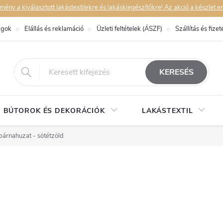
y a kiválasztott lakástextilekre és lakáskiegészítőkre! Az akció a készlet er
ágok
Elállás és reklamáció
Üzleti feltételek (ÁSZF)
Szállítás és fizet
eshop@dekorstudio.hu
KERESÉS
BÚTOROK ÉS DEKORÁCIÓK
LAKÁSTEXTIL
párnahuzat - sötétzöld