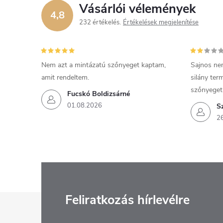
Vásárlói vélemények
4,8
232 értékelés
Értékelések megjelenítése
Nem azt a mintázatú szőnyeget kaptam,
Sajnos ne
amit rendeltem.
silány ter
szőnyeget
Fucskó Boldizsárné
01.08.2026
S
2
L
Feliratkozás hírlevélre