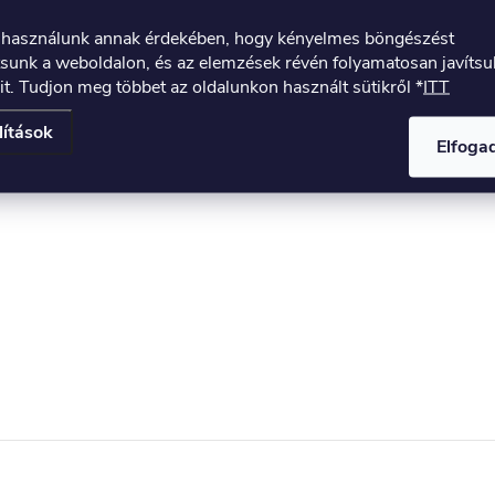
t használunk annak érdekében, hogy kényelmes böngészést
tsunk a weboldalon, és az elemzések révén folyamatosan javíts
it. Tudjon meg többet az oldalunkon használt sütikről *
ITT
lítások
Elfog