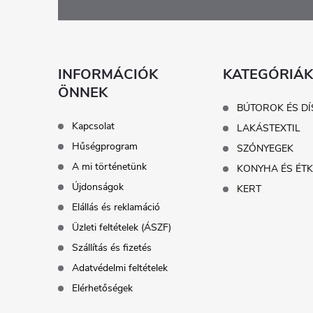
á
b
l
INFORMÁCIÓK
KATEGÓRIÁK
ÖNNEK
é
BÚTOROK ÉS DÍ
Kapcsolat
LAKÁSTEXTIL
c
Hűségprogram
SZŐNYEGEK
A mi történetünk
KONYHA ÉS ÉT
Újdonságok
KERT
Elállás és reklamáció
Üzleti feltételek (ÁSZF)
Szállítás és fizetés
Adatvédelmi feltételek
Elérhetőségek