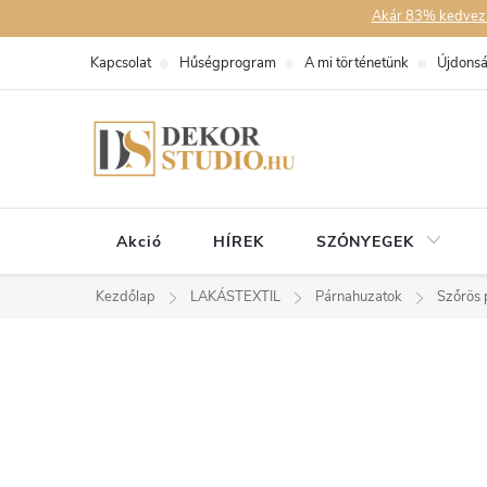
Ugrás
Akár 83% kedvezmén
a
Kapcsolat
Hűségprogram
A mi történetünk
Újdons
fő
tartalomhoz
Akció
HÍREK
SZŐNYEGEK
Kezdőlap
LAKÁSTEXTIL
Párnahuzatok
Szőrös 