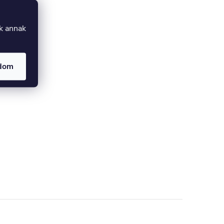
uk annak
adom