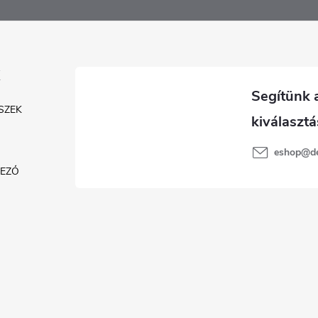
SZEK
eshop
@
d
KEZŐ