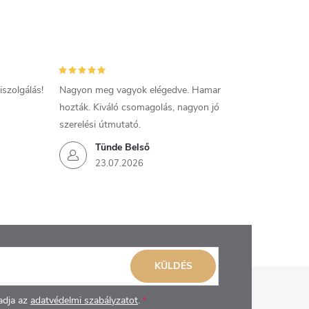
szolgálás!
Nagyon meg vagyok elégedve. Hamar
hozták. Kiváló csomagolás, nagyon jó
szerelési útmutató.
Tünde Belső
23.07.2026
KÜLDÉS
adja az
adatvédelmi szabályzatot
.