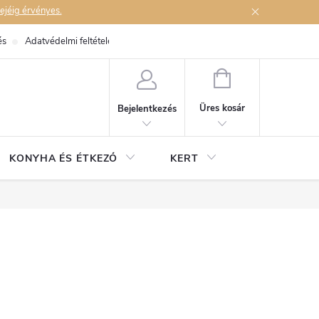
ejéig érvényes.
és
Adatvédelmi feltételek
Elérhetőségek
KOSÁR
Üres kosár
Bejelentkezés
KONYHA ÉS ÉTKEZŐ
KERT