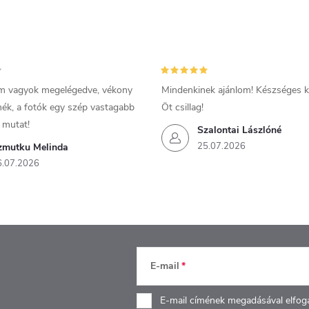
m vagyok megelégedve, vékony
Mindenkinek ajánlom! Készséges ki
mék, a fotók egy szép vastagabb
Öt csillag!
 mutat!
Szalontai Lászlóné
25.07.2026
zmutku Melinda
6.07.2026
E-mail
E-mail címének megadásával elfog