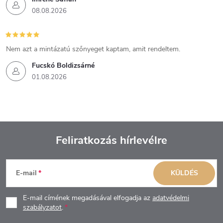
08.08.2026
Nem azt a mintázatú szőnyeget kaptam, amit rendeltem.
Fucskó Boldizsárné
01.08.2026
Feliratkozás hírlevélre
L
E-mail
KÜLDÉS
á
E-mail címének megadásával elfogadja az
adatvédelmi
b
szabályzatot
.