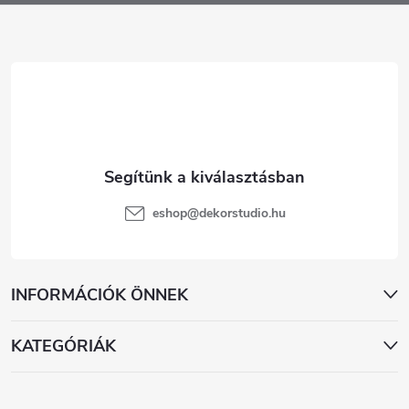
l
é
c
eshop
@
dekorstudio.hu
INFORMÁCIÓK ÖNNEK
KATEGÓRIÁK