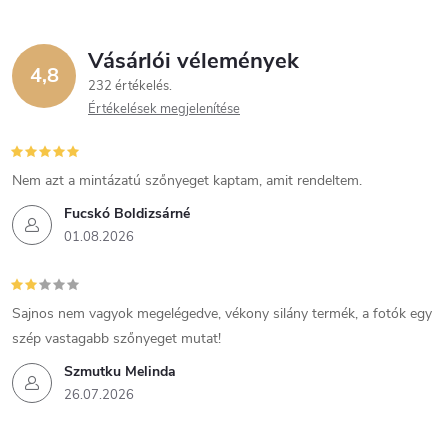
Vásárlói vélemények
4,8
232 értékelés
Értékelések megjelenítése
Nem azt a mintázatú szőnyeget kaptam, amit rendeltem.
Fucskó Boldizsárné
01.08.2026
Sajnos nem vagyok megelégedve, vékony silány termék, a fotók egy
szép vastagabb szőnyeget mutat!
Szmutku Melinda
26.07.2026