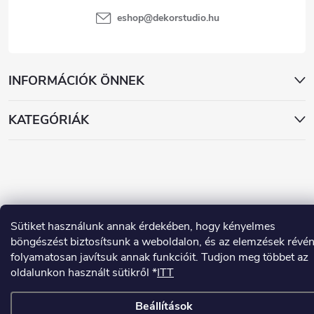
eshop
@
dekorstudio.hu
INFORMÁCIÓK ÖNNEK
KATEGÓRIÁK
Sütiket használunk annak érdekében, hogy kényelmes
Copyright 2026
www.dekorstudio.hu
. Minden jog fenntartva.
böngészést biztosítsunk a weboldalon, és az elemzések révé
Shoptet készítette
folyamatosan javítsuk annak funkcióit. Tudjon meg többet az
oldalunkon használt sütikről *
ITT
Beállítások