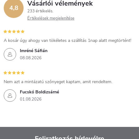
Vásárlói vélemények
4,8
233 értékelés
Értékelések megjelenítése
A kosár úgy ahogy van tökéletes a szállítás 1nap alatt megtörtént!
Imréné Sáfián
08.08.2026
Nem azt a mintázatú szőnyeget kaptam, amit rendeltem.
Fucskó Boldizsárné
01.08.2026
Feliratkozás hírlevélre