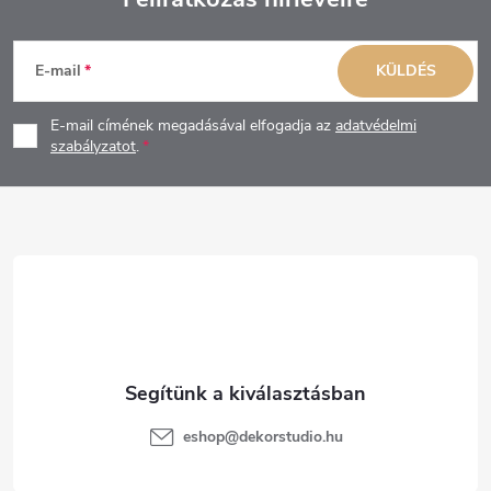
L
E-mail
KÜLDÉS
á
E-mail címének megadásával elfogadja az
adatvédelmi
b
szabályzatot
.
l
é
c
eshop
@
dekorstudio.hu