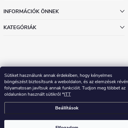
INFORMÁCIÓK ÖNNEK
KATEGÓRIÁK
Copyright 2026
www.dekorstudio.hu
. Minden jog fenntartva.
Sütiket használunk annak érdekében, hogy kényelmes
böngészést biztosítsunk a weboldalon, és az elemzések révé
Shoptet készítette
folyamatosan javítsuk annak funkcióit. Tudjon meg többet az
oldalunkon használt sütikről *
ITT
Beállítások
Elfogadom