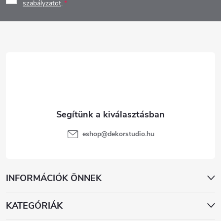
b
szabályzatot
.
l
é
c
eshop
@
dekorstudio.hu
INFORMÁCIÓK ÖNNEK
KATEGÓRIÁK