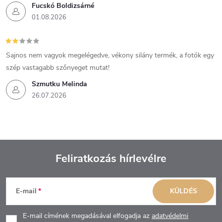
Fucskó Boldizsárné
01.08.2026
Sajnos nem vagyok megelégedve, vékony silány termék, a fotók egy
szép vastagabb szőnyeget mutat!
Szmutku Melinda
26.07.2026
Feliratkozás hírlevélre
L
E-mail
KÜLDÉS
á
E-mail címének megadásával elfogadja az
adatvédelmi