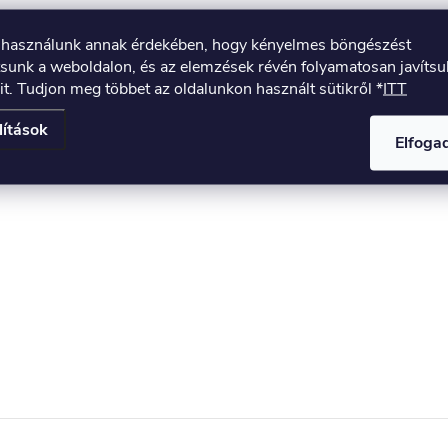
t használunk annak érdekében, hogy kényelmes böngészést
tsunk a weboldalon, és az elemzések révén folyamatosan javíts
it. Tudjon meg többet az oldalunkon használt sütikről *
ITT
lítások
Elfog