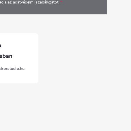
adja az
adatvédelmi szabályzatot
.
ekorstudio.hu