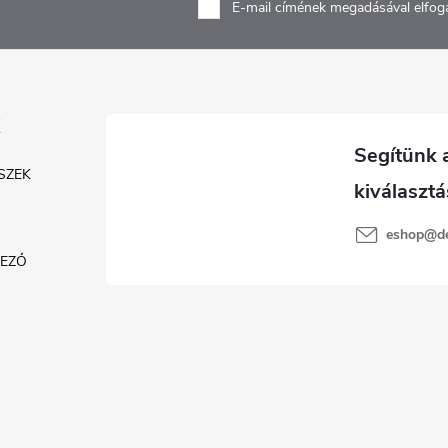
E-mail címének megadásával elfog
SZEK
eshop
@
d
KEZŐ