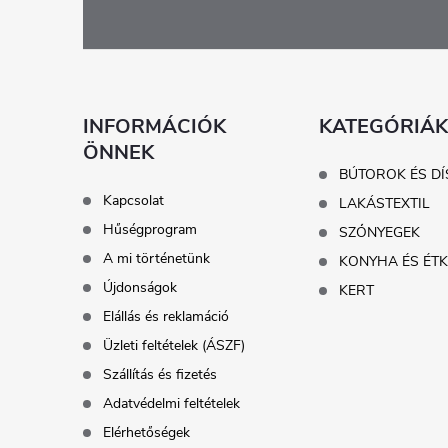
á
b
l
INFORMÁCIÓK
KATEGÓRIÁK
ÖNNEK
é
BÚTOROK ÉS DÍ
Kapcsolat
LAKÁSTEXTIL
c
Hűségprogram
SZŐNYEGEK
A mi történetünk
KONYHA ÉS ÉT
Újdonságok
KERT
Elállás és reklamáció
Üzleti feltételek (ÁSZF)
Szállítás és fizetés
Adatvédelmi feltételek
Elérhetőségek