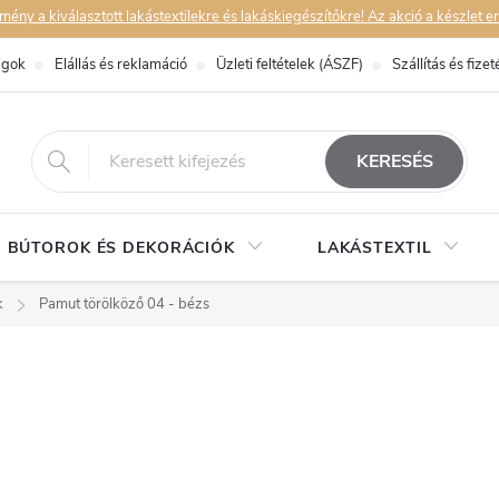
y a kiválasztott lakástextilekre és lakáskiegészítőkre! Az akció a készlet er
ágok
Elállás és reklamáció
Üzleti feltételek (ÁSZF)
Szállítás és fizet
eshop@dekorstudio.hu
KERESÉS
BÚTOROK ÉS DEKORÁCIÓK
LAKÁSTEXTIL
k
Pamut törölköző 04 - bézs