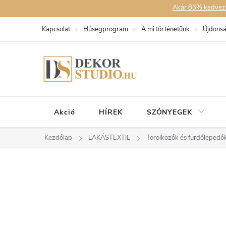
Ugrás
Akár 83% kedvezmén
a
Kapcsolat
Hűségprogram
A mi történetünk
Újdons
fő
tartalomhoz
Akció
HÍREK
SZŐNYEGEK
Kezdőlap
LAKÁSTEXTIL
Törölközők és fürdőlepedő