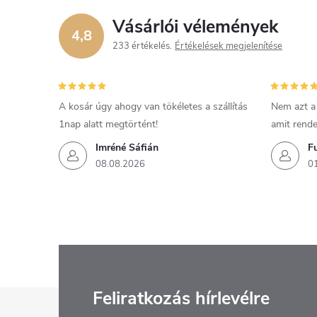
Vásárlói vélemények
4,8
233 értékelés
Értékelések megjelenítése
A kosár úgy ahogy van tökéletes a szállítás
Nem azt a
1nap alatt megtörtént!
amit rende
Imréné Sáfián
F
08.08.2026
0
L
Feliratkozás hírlevélre