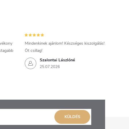
 vékony
Mindenkinek ajánlom! Készséges kiszolgálás!
astagabb
Öt csillag!
Szalontai Lászlóné
25.07.2026
KÜLDÉS