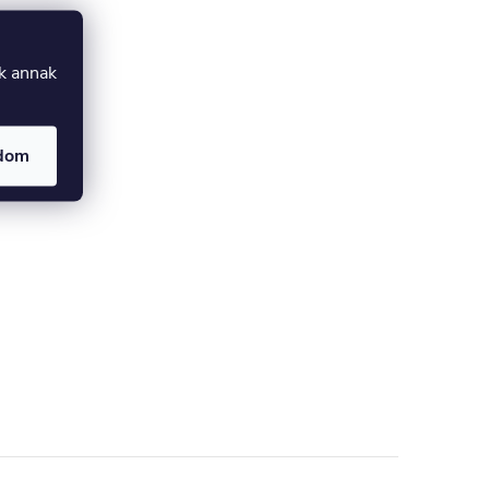
uk annak
adom