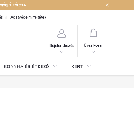
ejéig érvényes.
és
Adatvédelmi feltételek
Elérhetőségek
KOSÁR
Üres kosár
Bejelentkezés
KONYHA ÉS ÉTKEZŐ
KERT