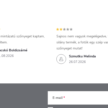
 mintázatú szőnyeget kaptam,
Sajnos nem vagyok megelégedve,
ltem.
silány termék, a fotók egy szép v
szőnyeget mutat!
ucskó Boldizsárné
1.08.2026
Szmutku Melinda
26.07.2026
E-mail