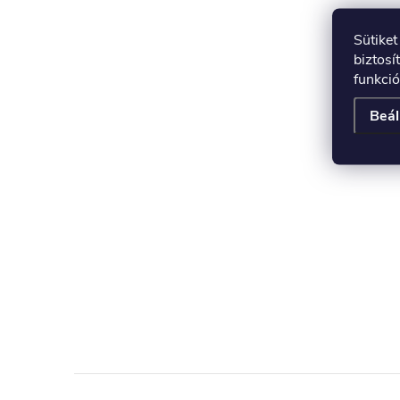
Sütike
biztosí
funkció
Beál