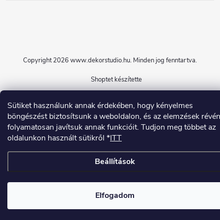
Copyright 2026
www.dekorstudio.hu
. Minden jog fenntartva.
Shoptet készítette
Sütiket használunk annak érdekében, hogy kényelmes
böngészést biztosítsunk a weboldalon, és az elemzések révé
folyamatosan javítsuk annak funkcióit. Tudjon meg többet az
oldalunkon használt sütikről *
ITT
Beállítások
Elfogadom