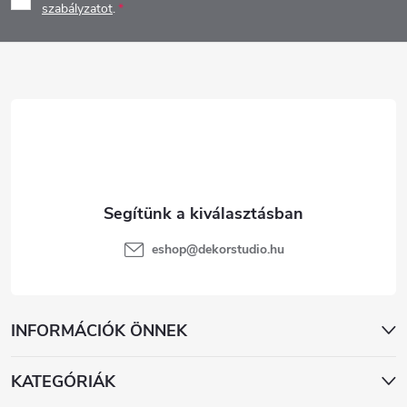
b
szabályzatot
.
l
é
c
eshop
@
dekorstudio.hu
INFORMÁCIÓK ÖNNEK
KATEGÓRIÁK