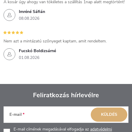
A kosár úgy ahogy van tökéletes a szállítás 1nap alatt megtörtént!
Imréné Sáfián
08.08.2026
Nem azt a mintázatú szőnyeget kaptam, amit rendeltem.
Fucskó Boldizsárné
01.08.2026
Feliratkozás hírlevélre
L
E-mail
KÜLDÉS
á
E-mail címének megadásával elfogadja az
adatvédelmi