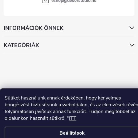
eshop
@
dekorstudio.hu
INFORMÁCIÓK ÖNNEK
KATEGÓRIÁK
Copyright 2026
www.dekorstudio.hu
. Minden jog fenntartva.
Sütiket használunk annak érdekében, hogy kényelmes
Shoptet készítette
böngészést biztosítsunk a weboldalon, és az elemzések révé
folyamatosan javítsuk annak funkcióit. Tudjon meg többet az
oldalunkon használt sütikről *
ITT
Beállítások