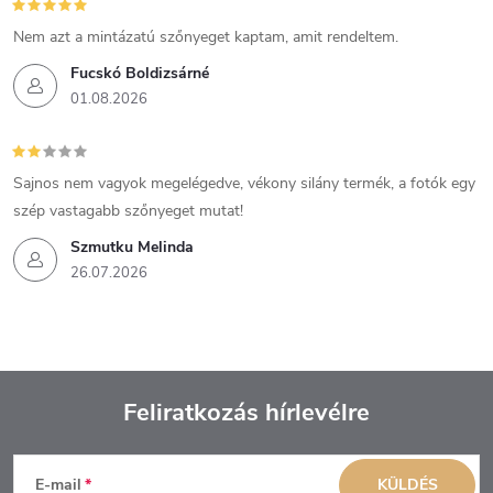
Nem azt a mintázatú szőnyeget kaptam, amit rendeltem.
Fucskó Boldizsárné
01.08.2026
Sajnos nem vagyok megelégedve, vékony silány termék, a fotók egy
szép vastagabb szőnyeget mutat!
Szmutku Melinda
26.07.2026
Feliratkozás hírlevélre
L
E-mail
KÜLDÉS