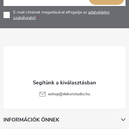
á
E-mail címének megadásával elfogadja az
adatvédelmi
b
szabályzatot
.
l
é
c
eshop
@
dekorstudio.hu
INFORMÁCIÓK ÖNNEK