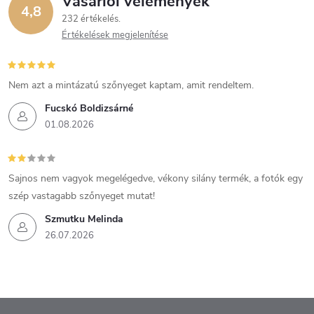
Vásárlói vélemények
4,8
232 értékelés
Értékelések megjelenítése
Nem azt a mintázatú szőnyeget kaptam, amit rendeltem.
Fucskó Boldizsárné
01.08.2026
Sajnos nem vagyok megelégedve, vékony silány termék, a fotók egy
szép vastagabb szőnyeget mutat!
Szmutku Melinda
26.07.2026