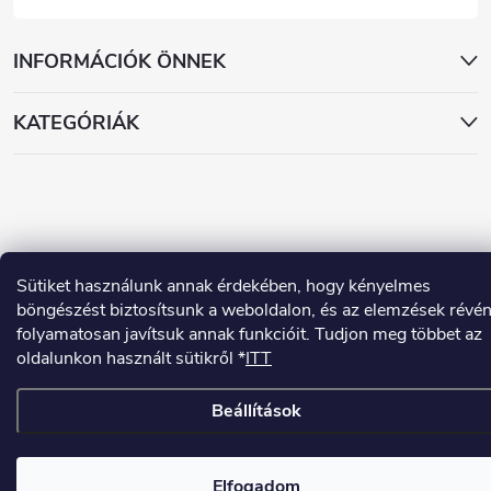
INFORMÁCIÓK ÖNNEK
KATEGÓRIÁK
Sütiket használunk annak érdekében, hogy kényelmes
Copyright 2026
www.dekorstudio.hu
. Minden jog fenntartva.
böngészést biztosítsunk a weboldalon, és az elemzések révé
Shoptet készítette
folyamatosan javítsuk annak funkcióit. Tudjon meg többet az
oldalunkon használt sütikről *
ITT
Beállítások
Elfogadom