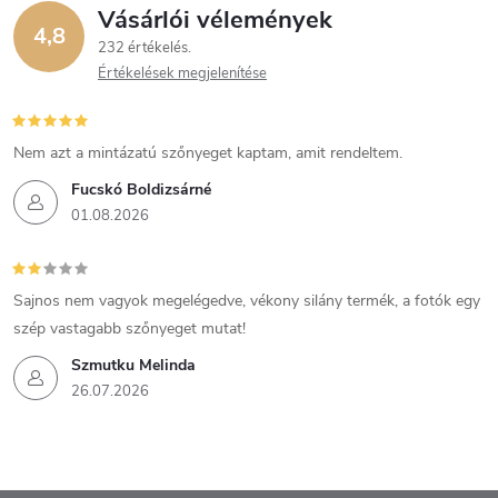
Vásárlói vélemények
4,8
232 értékelés
Értékelések megjelenítése
Nem azt a mintázatú szőnyeget kaptam, amit rendeltem.
Fucskó Boldizsárné
01.08.2026
Sajnos nem vagyok megelégedve, vékony silány termék, a fotók egy
szép vastagabb szőnyeget mutat!
Szmutku Melinda
26.07.2026