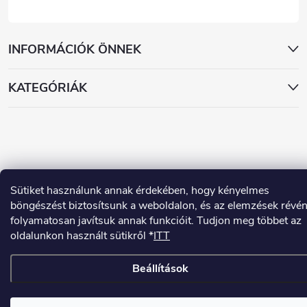
INFORMÁCIÓK ÖNNEK
KATEGÓRIÁK
Sütiket használunk annak érdekében, hogy kényelmes
Copyright 2026
www.dekorstudio.hu
. Minden jog fenntartva.
böngészést biztosítsunk a weboldalon, és az elemzések révé
Shoptet készítette
folyamatosan javítsuk annak funkcióit. Tudjon meg többet az
oldalunkon használt sütikről *
ITT
Beállítások