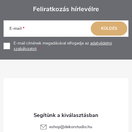
Feliratkozás hírlevélre
L
E-mail
KÜLDÉS
á
E-mail címének megadásával elfogadja az
adatvédelmi
b
szabályzatot
.
l
é
c
eshop
@
dekorstudio.hu