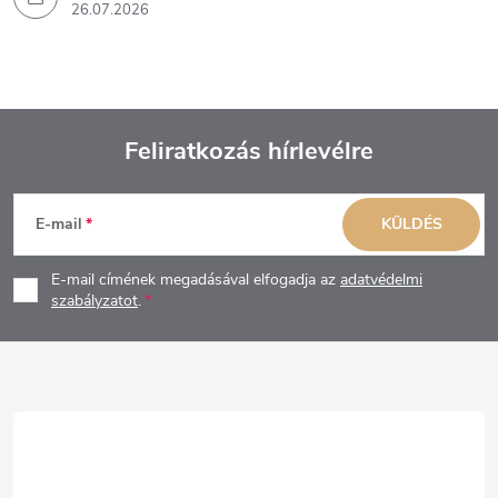
26.07.2026
Feliratkozás hírlevélre
L
E-mail
KÜLDÉS
á
E-mail címének megadásával elfogadja az
adatvédelmi
b
szabályzatot
.
l
é
c