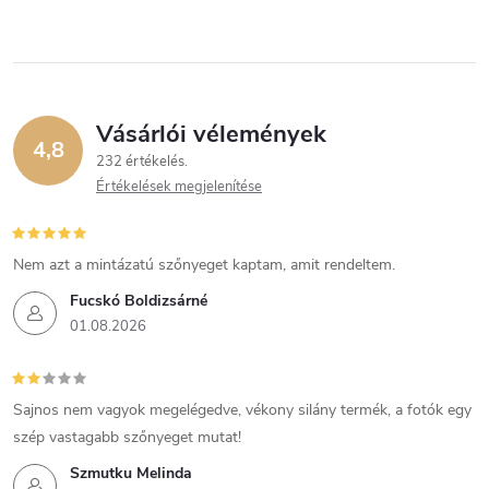
Vásárlói vélemények
4,8
232 értékelés
Értékelések megjelenítése
Nem azt a mintázatú szőnyeget kaptam, amit rendeltem.
Fucskó Boldizsárné
01.08.2026
Sajnos nem vagyok megelégedve, vékony silány termék, a fotók egy
szép vastagabb szőnyeget mutat!
Szmutku Melinda