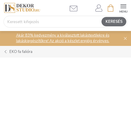
Ugrás
KOSÁR
a
fő
KERESÉS
tartalomhoz
Akár 83% kedvezmény a kiválasztott lakástextilekre és
lakáskiegészítőkre! Az akció a készlet erejéig érvényes.
EKO fa falióra