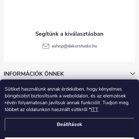
c
eshop
@
dekorstudio.hu
INFORMÁCIÓK ÖNNEK
Sütiket használunk annak érdekében, hogy kényelmes
KATEGÓRIÁK
böngészést biztosítsunk a weboldalon, és az elemzések
révén folyamatosan javítsuk annak funkcióit. Tudjon meg
többet az oldalunkon használt sütikről *
ITT
Beállítások
Copyright 2026
www.dekorstudio.hu
. Minden jog fenntartva.