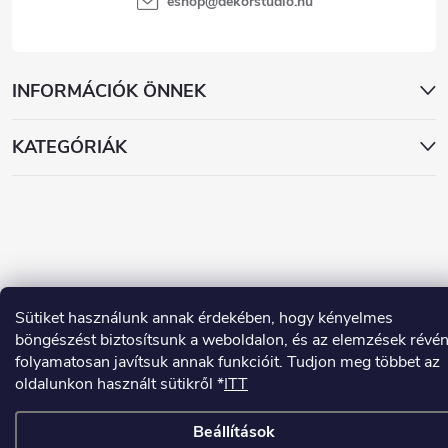
eshop
@
dekorstudio.hu
INFORMÁCIÓK ÖNNEK
KATEGÓRIÁK
Copyright 2026
www.dekorstudio.hu
. Minden jog fenntartva.
Sütiket használunk annak érdekében, hogy kényelmes
Shoptet készítette
böngészést biztosítsunk a weboldalon, és az elemzések révé
folyamatosan javítsuk annak funkcióit. Tudjon meg többet az
oldalunkon használt sütikről *
ITT
Beállítások