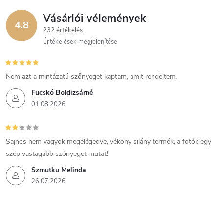
Vásárlói vélemények
4,8
232 értékelés
Értékelések megjelenítése
Nem azt a mintázatú szőnyeget kaptam, amit rendeltem.
Fucskó Boldizsárné
01.08.2026
Sajnos nem vagyok megelégedve, vékony silány termék, a fotók egy
szép vastagabb szőnyeget mutat!
Szmutku Melinda
26.07.2026