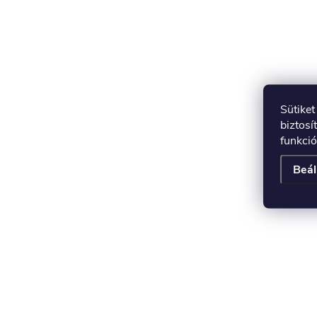
Sütike
biztosí
funkció
Beál