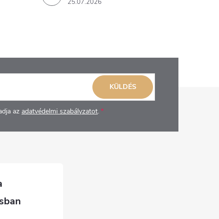
25.07.2026
KÜLDÉS
adja az
adatvédelmi szabályzatot
.