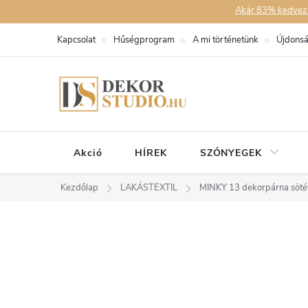
Ugrás
Akár 83% kedvezmén
a
Kapcsolat
Hűségprogram
A mi történetünk
Újdons
fő
tartalomhoz
Akció
HÍREK
SZŐNYEGEK
Kezdőlap
LAKÁSTEXTIL
MINKY 13 dekorpárna sötét