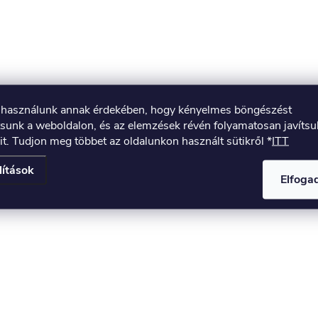
t használunk annak érdekében, hogy kényelmes böngészést
tsunk a weboldalon, és az elemzések révén folyamatosan javíts
it. Tudjon meg többet az oldalunkon használt sütikről *
ITT
lítások
Elfog