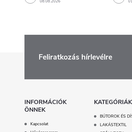
08.08.2026
0
L
Feliratkozás hírlevélre
á
b
l
INFORMÁCIÓK
KATEGÓRIÁK
ÖNNEK
é
BÚTOROK ÉS DÍ
Kapcsolat
LAKÁSTEXTIL