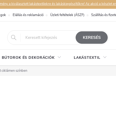
y a kiválasztott lakástextilekre és lakáskiegészítőkre! Az akció a készlet er
ágok
Elállás és reklamáció
Üzleti feltételek (ÁSZF)
Szállítás és fizet
eshop@dekorstudio.hu
KERESÉS
BÚTOROK ÉS DEKORÁCIÓK
LAKÁSTEXTIL
 ciklámen színben