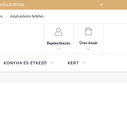
ejéig érvényes.
és
Adatvédelmi feltételek
Elérhetőségek
KOSÁR
Üres kosár
Bejelentkezés
KONYHA ÉS ÉTKEZŐ
KERT