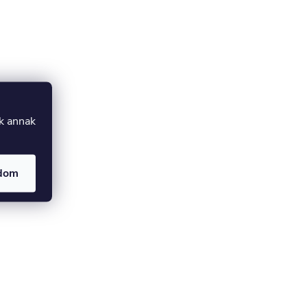
uk annak
adom