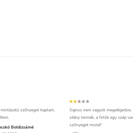
 mintázatú szőnyeget kaptam,
Sajnos nem vagyok megelégedve,
ltem.
silány termék, a fotók egy szép v
szőnyeget mutat!
ucskó Boldizsárné