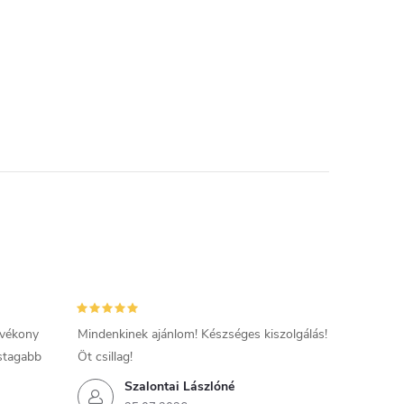
 vékony
Mindenkinek ajánlom! Készséges kiszolgálás!
astagabb
Öt csillag!
Szalontai Lászlóné