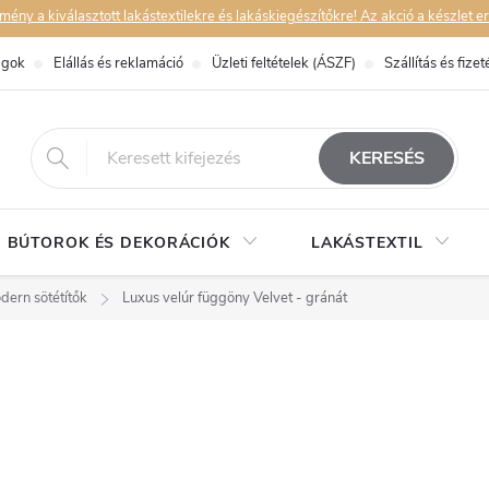
y a kiválasztott lakástextilekre és lakáskiegészítőkre! Az akció a készlet er
ágok
Elállás és reklamáció
Üzleti feltételek (ÁSZF)
Szállítás és fizet
eshop@dekorstudio.hu
KERESÉS
BÚTOROK ÉS DEKORÁCIÓK
LAKÁSTEXTIL
dern sötétítők
Luxus velúr függöny Velvet - gránát