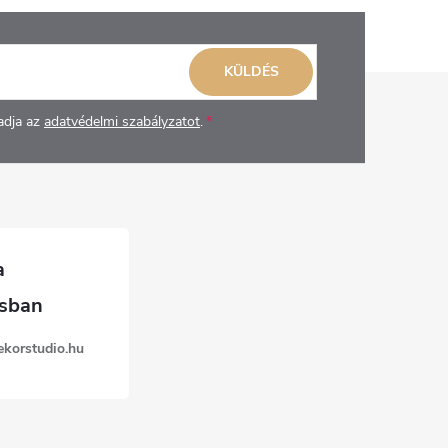
KÜLDÉS
adja az
adatvédelmi szabályzatot
.
ekorstudio.hu