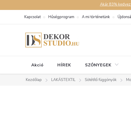
Ugrás
Akár 83% kedvezmén
a
Kapcsolat
Hűségprogram
A mi történetünk
Újdons
fő
tartalomhoz
Akció
HÍREK
SZŐNYEGEK
Kezdőlap
LAKÁSTEXTIL
Sötétítő függönyök
Mo