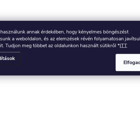
t használunk annak érdekében, hogy kényelmes böngészést
tsunk a weboldalon, és az elemzések révén folyamatosan javíts
it. Tudjon meg többet az oldalunkon használt sütikről *
ITT
lítások
Elfog