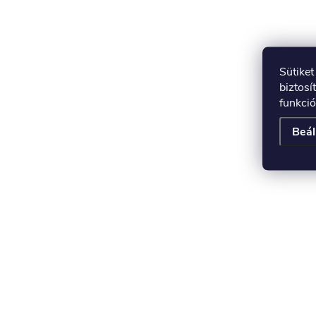
Sütike
biztosí
funkció
Beál