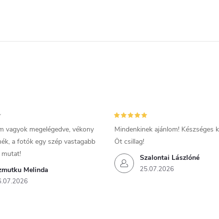
m vagyok megelégedve, vékony
Mindenkinek ajánlom! Készséges ki
mék, a fotók egy szép vastagabb
Öt csillag!
 mutat!
Szalontai Lászlóné
25.07.2026
zmutku Melinda
6.07.2026