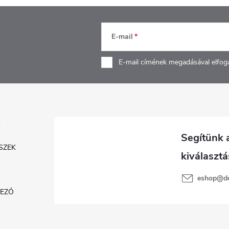
E-mail
E-mail címének megadásával elfog
SZEK
eshop
@
d
KEZŐ