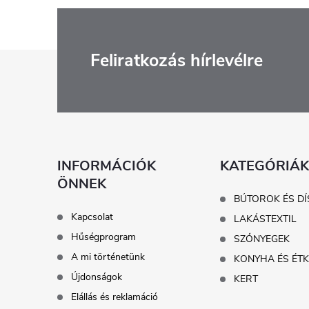
L
Feliratkozás hírlevélre
á
b
l
INFORMÁCIÓK
KATEGÓRIÁK
ÖNNEK
é
BÚTOROK ÉS DÍ
Kapcsolat
LAKÁSTEXTIL
c
Hűségprogram
SZŐNYEGEK
A mi történetünk
KONYHA ÉS ÉT
Újdonságok
KERT
Elállás és reklamáció