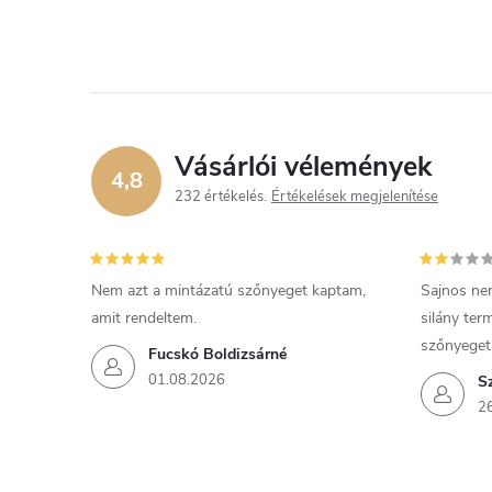
Vásárlói vélemények
4,8
232 értékelés
Értékelések megjelenítése
Nem azt a mintázatú szőnyeget kaptam,
Sajnos ne
amit rendeltem.
silány ter
szőnyeget
Fucskó Boldizsárné
01.08.2026
S
2