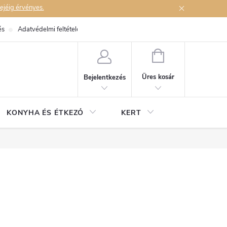
ejéig érvényes.
és
Adatvédelmi feltételek
Elérhetőségek
KOSÁR
Üres kosár
Bejelentkezés
KONYHA ÉS ÉTKEZŐ
KERT