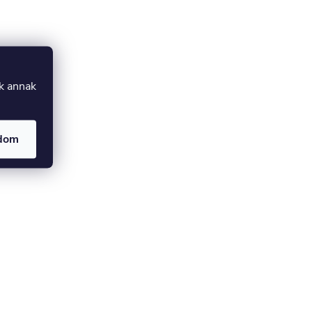
uk annak
adom