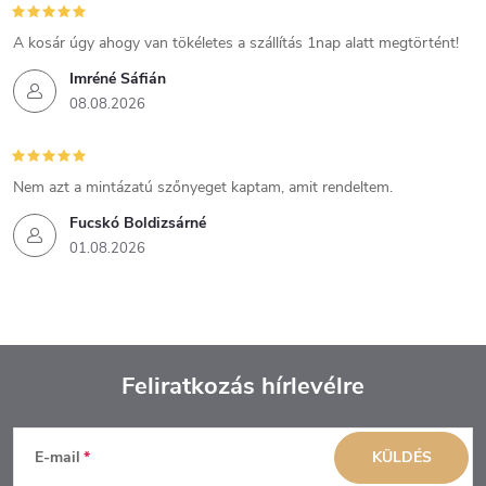
A kosár úgy ahogy van tökéletes a szállítás 1nap alatt megtörtént!
Imréné Sáfián
08.08.2026
Nem azt a mintázatú szőnyeget kaptam, amit rendeltem.
Fucskó Boldizsárné
01.08.2026
Feliratkozás hírlevélre
L
E-mail
KÜLDÉS