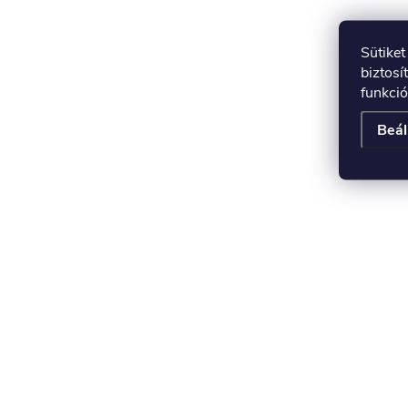
Sütike
biztosí
funkció
Beál