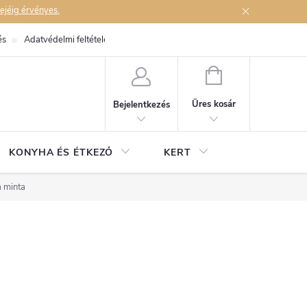
ejéig érvényes.
és
Adatvédelmi feltételek
Elérhetőségek
KOSÁR
Üres kosár
Bejelentkezés
KONYHA ÉS ÉTKEZŐ
KERT
a minta