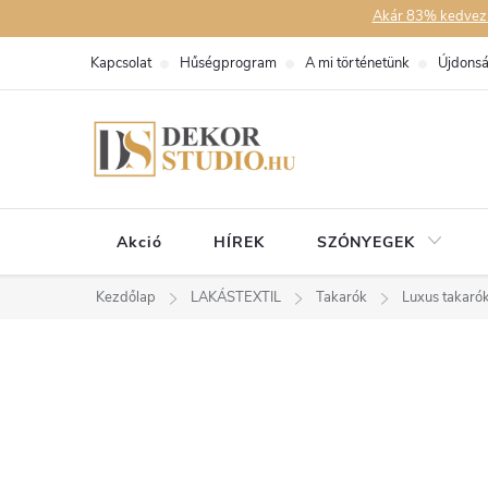
Ugrás
Akár 83% kedvezmén
a
Kapcsolat
Hűségprogram
A mi történetünk
Újdons
fő
tartalomhoz
Akció
HÍREK
SZŐNYEGEK
Kezdőlap
LAKÁSTEXTIL
Takarók
Luxus takaró