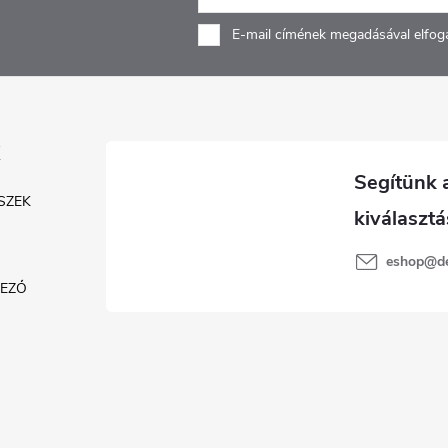
E-mail címének megadásával elfog
SZEK
eshop
@
d
KEZŐ