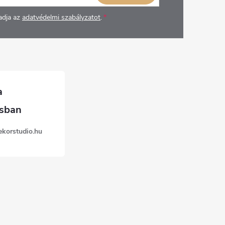
adja az
adatvédelmi szabályzatot
.
ekorstudio.hu