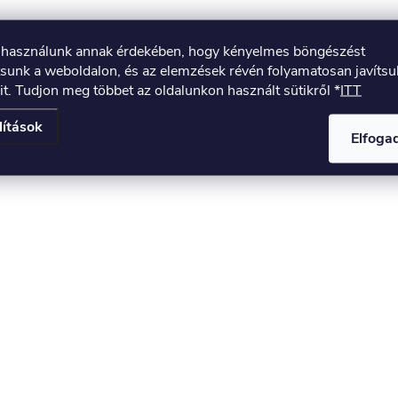
t használunk annak érdekében, hogy kényelmes böngészést
tsunk a weboldalon, és az elemzések révén folyamatosan javíts
it. Tudjon meg többet az oldalunkon használt sütikről *
ITT
lítások
Elfog