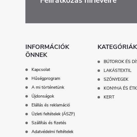
L
Feliratkozás hírlevélre
á
b
l
INFORMÁCIÓK
KATEGÓRIÁK
ÖNNEK
é
BÚTOROK ÉS DÍ
Kapcsolat
LAKÁSTEXTIL
c
Hűségprogram
SZŐNYEGEK
A mi történetünk
KONYHA ÉS ÉT
Újdonságok
KERT
Elállás és reklamáció
Üzleti feltételek (ÁSZF)
Szállítás és fizetés
Adatvédelmi feltételek