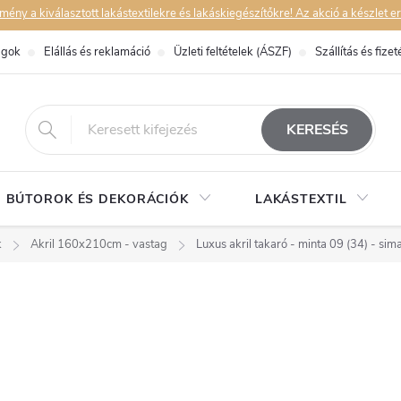
y a kiválasztott lakástextilekre és lakáskiegészítőkre! Az akció a készlet er
ágok
Elállás és reklamáció
Üzleti feltételek (ÁSZF)
Szállítás és fizet
eshop@dekorstudio.hu
KERESÉS
BÚTOROK ÉS DEKORÁCIÓK
LAKÁSTEXTIL
k
Akril 160x210cm - vastag
Luxus akril takaró - minta 09 (34) - sim