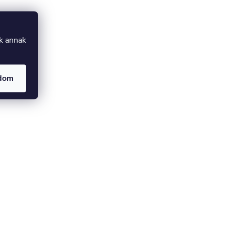
uk annak
adom