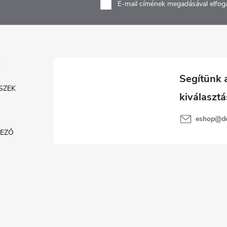
E-mail címének megadásával elfog
SZEK
eshop
@
d
KEZŐ