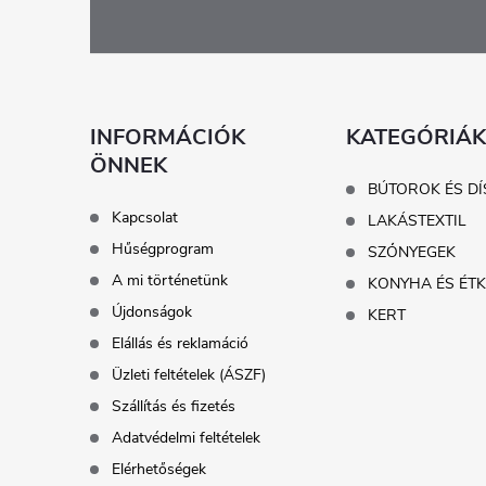
á
b
l
INFORMÁCIÓK
KATEGÓRIÁK
ÖNNEK
é
BÚTOROK ÉS DÍ
Kapcsolat
LAKÁSTEXTIL
c
Hűségprogram
SZŐNYEGEK
A mi történetünk
KONYHA ÉS ÉT
Újdonságok
KERT
Elállás és reklamáció
Üzleti feltételek (ÁSZF)
Szállítás és fizetés
Adatvédelmi feltételek
Elérhetőségek