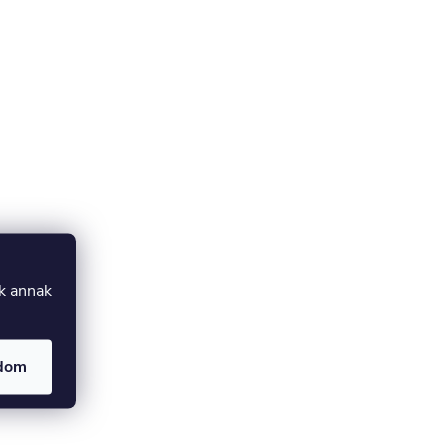
uk annak
adom