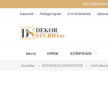
Ugrás
Akár 83% kedvezmén
a
Kapcsolat
Hűségprogram
A mi történetünk
Újdons
fő
tartalomhoz
Akció
HÍREK
SZŐNYEGEK
Kezdőlap
BÚTOROK ÉS DEKORÁCIÓK
LAVA étkező