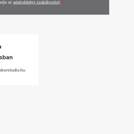
adja az
adatvédelmi szabályzatot
.
ekorstudio.hu