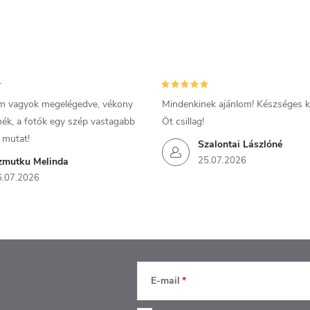
m vagyok megelégedve, vékony
Mindenkinek ajánlom! Készséges ki
mék, a fotók egy szép vastagabb
Öt csillag!
 mutat!
Szalontai Lászlóné
25.07.2026
zmutku Melinda
6.07.2026
E-mail