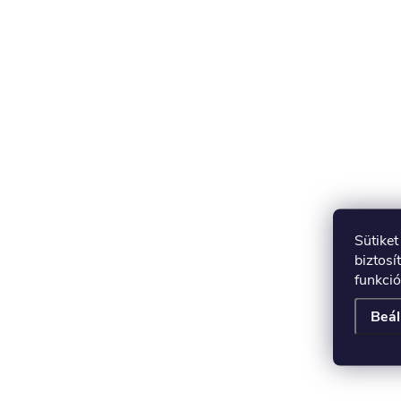
Sütike
biztosí
funkció
Beál