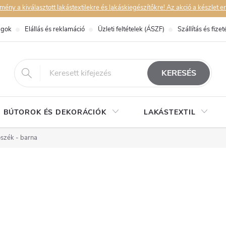
y a kiválasztott lakástextilekre és lakáskiegészítőkre! Az akció a készlet er
ágok
Elállás és reklamáció
Üzleti feltételek (ÁSZF)
Szállítás és fizet
eshop@dekorstudio.hu
KERESÉS
BÚTOROK ÉS DEKORÁCIÓK
LAKÁSTEXTIL
szék - barna