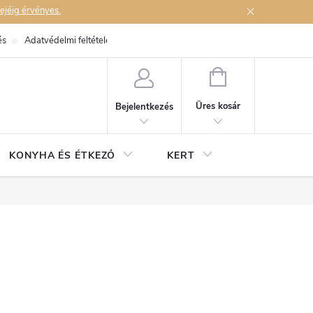
ejéig érvényes.
és
Adatvédelmi feltételek
Elérhetőségek
KOSÁR
Üres kosár
Bejelentkezés
KONYHA ÉS ÉTKEZŐ
KERT