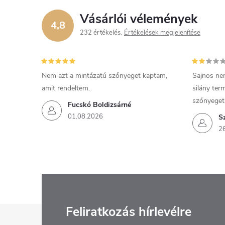
Vásárlói vélemények
4,8
232 értékelés
Értékelések megjelenítése
Nem azt a mintázatú szőnyeget kaptam,
Sajnos ne
amit rendeltem.
silány ter
szőnyeget
Fucskó Boldizsárné
01.08.2026
S
2
L
Feliratkozás hírlevélre