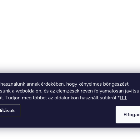
t használunk annak érdekében, hogy kényelmes böngészést
tsunk a weboldalon, és az elemzések révén folyamatosan javíts
it. Tudjon meg többet az oldalunkon használt sütikről *
ITT
lítások
Elfog