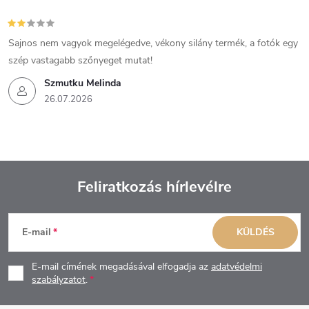
Sajnos nem vagyok megelégedve, vékony silány termék, a fotók egy
szép vastagabb szőnyeget mutat!
Szmutku Melinda
26.07.2026
Feliratkozás hírlevélre
L
E-mail
KÜLDÉS
á
E-mail címének megadásával elfogadja az
adatvédelmi
b
szabályzatot
.