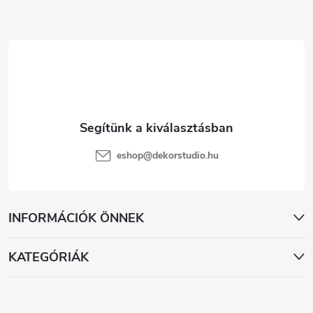
l
é
c
eshop
@
dekorstudio.hu
INFORMÁCIÓK ÖNNEK
KATEGÓRIÁK