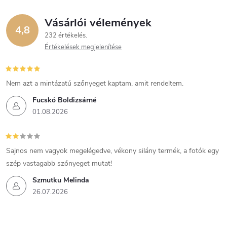
Vásárlói vélemények
4,8
232 értékelés
Értékelések megjelenítése
Nem azt a mintázatú szőnyeget kaptam, amit rendeltem.
Fucskó Boldizsárné
01.08.2026
Sajnos nem vagyok megelégedve, vékony silány termék, a fotók egy
szép vastagabb szőnyeget mutat!
Szmutku Melinda
26.07.2026