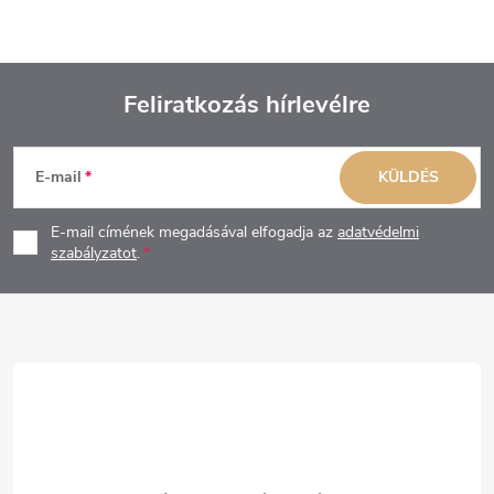
Feliratkozás hírlevélre
L
E-mail
KÜLDÉS
á
E-mail címének megadásával elfogadja az
adatvédelmi
b
szabályzatot
.
l
é
c