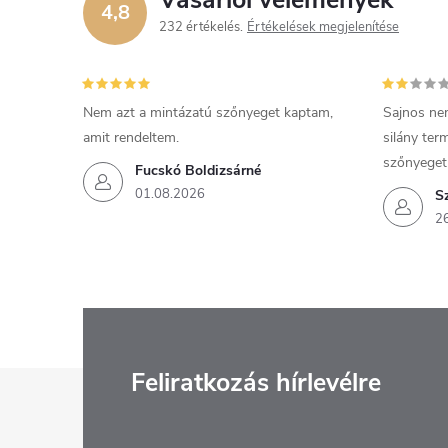
4,8
232 értékelés
Értékelések megjelenítése
Nem azt a mintázatú szőnyeget kaptam,
Sajnos ne
amit rendeltem.
silány ter
szőnyeget
Fucskó Boldizsárné
01.08.2026
S
2
L
Feliratkozás hírlevélre
á