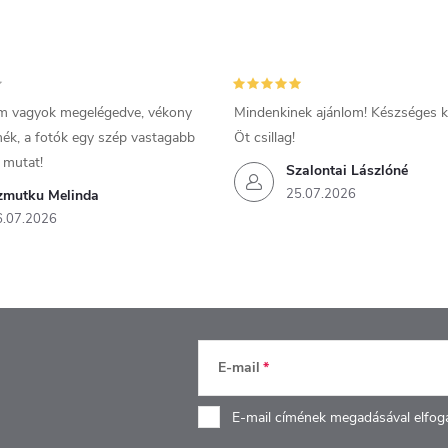
m vagyok megelégedve, vékony
Mindenkinek ajánlom! Készséges ki
mék, a fotók egy szép vastagabb
Öt csillag!
 mutat!
Szalontai Lászlóné
25.07.2026
zmutku Melinda
6.07.2026
E-mail
E-mail címének megadásával elfog