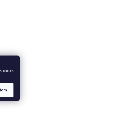
uk annak
adom