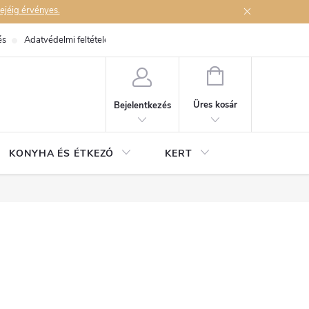
ejéig érvényes.
és
Adatvédelmi feltételek
Elérhetőségek
KOSÁR
Üres kosár
Bejelentkezés
KONYHA ÉS ÉTKEZŐ
KERT