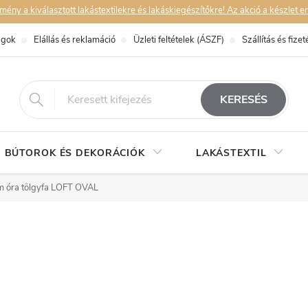
y a kiválasztott lakástextilekre és lakáskiegészítőkre! Az akció a készlet er
ágok
Elállás és reklamáció
Üzleti feltételek (ÁSZF)
Szállítás és fizet
eshop@dekorstudio.hu
KERESÉS
BÚTOROK ÉS DEKORÁCIÓK
LAKÁSTEXTIL
m óra tölgyfa LOFT OVAL