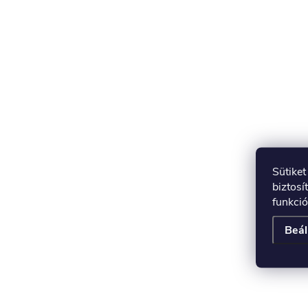
Sütike
biztosí
funkció
Beál