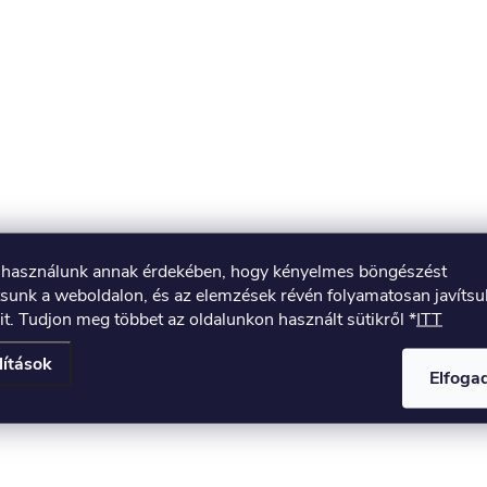
t használunk annak érdekében, hogy kényelmes böngészést
tsunk a weboldalon, és az elemzések révén folyamatosan javíts
it. Tudjon meg többet az oldalunkon használt sütikről *
ITT
lítások
Elfog