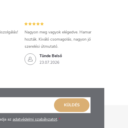
szolgálás!
Nagyon meg vagyok elégedve. Hamar
hozták. Kiváló csomagolás, nagyon jó
szerelési útmutató.
Tünde Belső
23.07.2026
KÜLDÉS
adja az
adatvédelmi szabályzatot
.