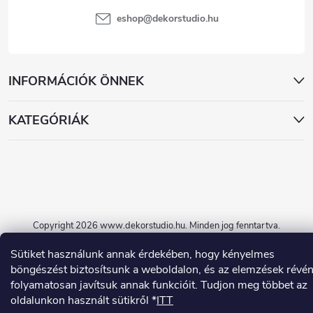
eshop
@
dekorstudio.hu
INFORMÁCIÓK ÖNNEK
KATEGÓRIÁK
Copyright 2026
www.dekorstudio.hu
. Minden jog fenntartva.
Sütiket használunk annak érdekében, hogy kényelmes
Shoptet készítette
böngészést biztosítsunk a weboldalon, és az elemzések révé
folyamatosan javítsuk annak funkcióit. Tudjon meg többet az
oldalunkon használt sütikről *
ITT