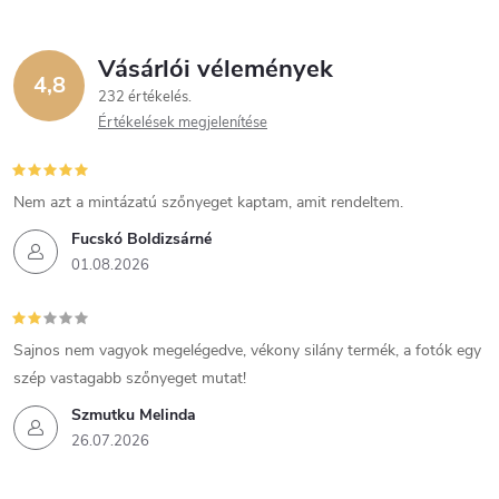
Vásárlói vélemények
4,8
232 értékelés
Értékelések megjelenítése
Nem azt a mintázatú szőnyeget kaptam, amit rendeltem.
Fucskó Boldizsárné
01.08.2026
Sajnos nem vagyok megelégedve, vékony silány termék, a fotók egy
szép vastagabb szőnyeget mutat!
Szmutku Melinda
26.07.2026