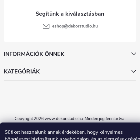
eshop
@
dekorstudio.hu
INFORMÁCIÓK ÖNNEK
KATEGÓRIÁK
Copyright 2026
www.dekorstudio.hu
. Minden jog fenntartva.
Shoptet készítette
Sütiket használunk annak érdekében, hogy kényelmes
böngészést biztosítsunk a weboldalon, és az elemzések révé