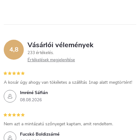
Vásárlói vélemények
4,8
233 értékelés
Értékelések megjelenítése
A kosár úgy ahogy van tökéletes a szállítás 1nap alatt megtörtént!
Imréné Sáfián
08.08.2026
Nem azt a mintázatú szőnyeget kaptam, amit rendeltem.
Fucskó Boldizsárné