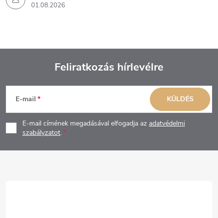
01.08.2026
Feliratkozás hírlevélre
L
E-mail
KÜLDÉS
á
E-mail címének megadásával elfogadja az
adatvédelmi
b
szabályzatot
.
l
é
c