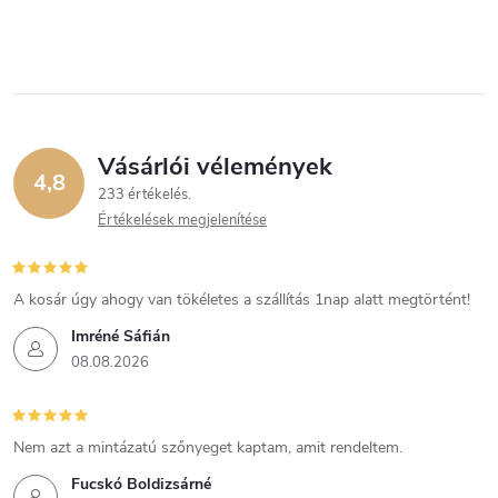
Vásárlói vélemények
4,8
233 értékelés
Értékelések megjelenítése
A kosár úgy ahogy van tökéletes a szállítás 1nap alatt megtörtént!
Imréné Sáfián
08.08.2026
Nem azt a mintázatú szőnyeget kaptam, amit rendeltem.
Fucskó Boldizsárné