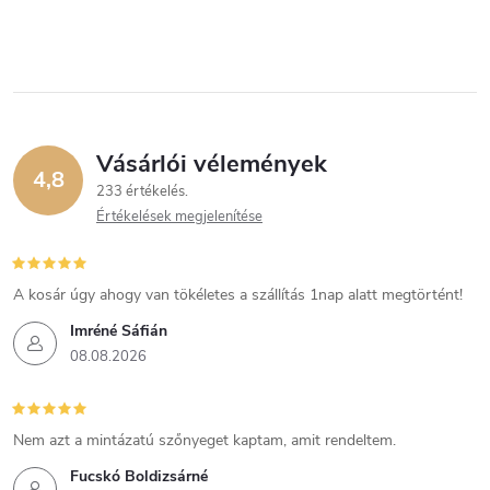
Vásárlói vélemények
4,8
233 értékelés
Értékelések megjelenítése
A kosár úgy ahogy van tökéletes a szállítás 1nap alatt megtörtént!
Imréné Sáfián
08.08.2026
Nem azt a mintázatú szőnyeget kaptam, amit rendeltem.
Fucskó Boldizsárné