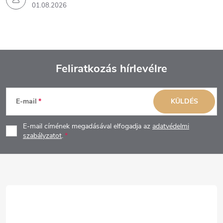
01.08.2026
Feliratkozás hírlevélre
L
E-mail
KÜLDÉS
á
E-mail címének megadásával elfogadja az
adatvédelmi
b
szabályzatot
.
l
é
c