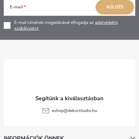
L
E-mail
KÜLDÉS
á
E-mail címének megadásával elfogadja az
adatvédelmi
b
szabályzatot
.
l
é
c
eshop
@
dekorstudio.hu
INFORMÁCIÓK ÖNNEK