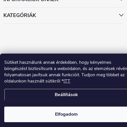
KATEGÓRIÁK
Copyright 2026
www.dekorstudio.hu
. Minden jog fenntartva.
Sütiket használunk annak érdekében, hogy kényelmes
böngészést biztosítsunk a weboldalon, és az elemzések révé
Shoptet készítette
folyamatosan javítsuk annak funkcióit. Tudjon meg többet az
oldalunkon használt sütikről *
ITT
Beállítások
Elfogadom