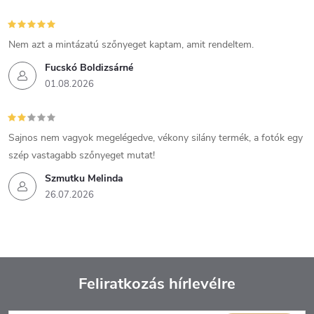
Nem azt a mintázatú szőnyeget kaptam, amit rendeltem.
Fucskó Boldizsárné
01.08.2026
Sajnos nem vagyok megelégedve, vékony silány termék, a fotók egy
szép vastagabb szőnyeget mutat!
Szmutku Melinda
26.07.2026
Feliratkozás hírlevélre