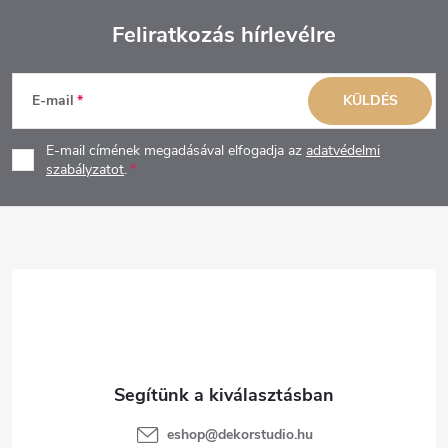
Feliratkozás hírlevélre
L
E-mail
KÜLDÉS
á
E-mail címének megadásával elfogadja az
adatvédelmi
b
szabályzatot
.
l
é
c
eshop
@
dekorstudio.hu