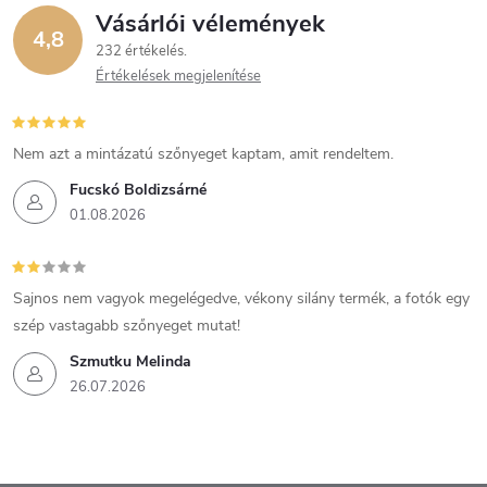
Vásárlói vélemények
4,8
232 értékelés
Értékelések megjelenítése
Nem azt a mintázatú szőnyeget kaptam, amit rendeltem.
Fucskó Boldizsárné
01.08.2026
Sajnos nem vagyok megelégedve, vékony silány termék, a fotók egy
szép vastagabb szőnyeget mutat!
Szmutku Melinda
26.07.2026