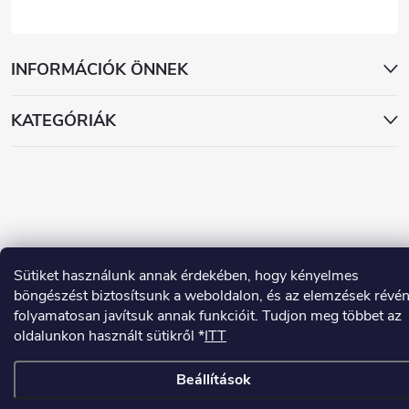
INFORMÁCIÓK ÖNNEK
KATEGÓRIÁK
Copyright 2026
www.dekorstudio.hu
. Minden jog fenntartva.
Sütiket használunk annak érdekében, hogy kényelmes
böngészést biztosítsunk a weboldalon, és az elemzések révé
Shoptet készítette
folyamatosan javítsuk annak funkcióit. Tudjon meg többet az
oldalunkon használt sütikről *
ITT
Beállítások