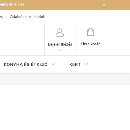
ejéig érvényes.
és
Adatvédelmi feltételek
Elérhetőségek
KOSÁR
Üres kosár
Bejelentkezés
KONYHA ÉS ÉTKEZŐ
KERT