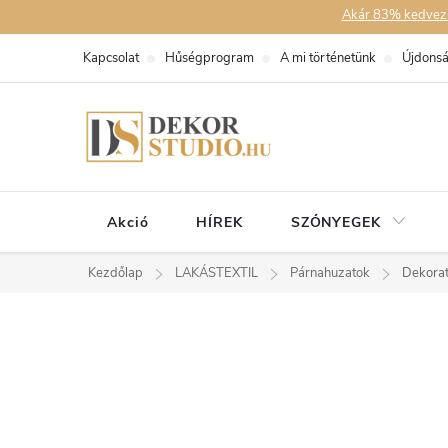
Ugrás
Akár 83% kedvezmén
a
Kapcsolat
Hűségprogram
A mi történetünk
Újdons
fő
tartalomhoz
Akció
HÍREK
SZŐNYEGEK
Kezdőlap
LAKÁSTEXTIL
Párnahuzatok
Dekorat