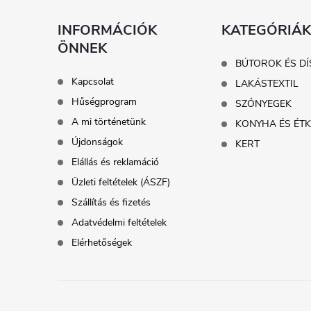
l
INFORMÁCIÓK
KATEGÓRIÁK
ÖNNEK
é
BÚTOROK ÉS DÍ
Kapcsolat
LAKÁSTEXTIL
c
Hűségprogram
SZŐNYEGEK
A mi történetünk
KONYHA ÉS ÉT
Újdonságok
KERT
Elállás és reklamáció
Üzleti feltételek (ÁSZF)
Szállítás és fizetés
Adatvédelmi feltételek
Elérhetőségek