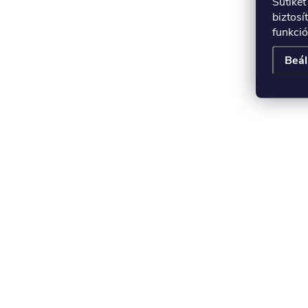
Sütike
biztosí
funkció
Beál