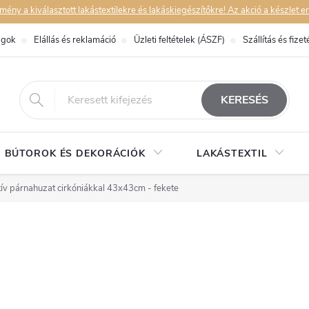
y a kiválasztott lakástextilekre és lakáskiegészítőkre! Az akció a készlet er
ágok
Elállás és reklamáció
Üzleti feltételek (ÁSZF)
Szállítás és fizet
eshop@dekorstudio.hu
KERESÉS
BÚTOROK ÉS DEKORÁCIÓK
LAKÁSTEXTIL
ív párnahuzat cirkóniákkal 43x43cm - fekete