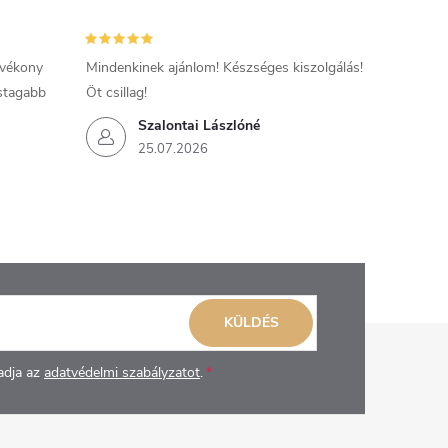
 vékony
Mindenkinek ajánlom! Készséges kiszolgálás!
astagabb
Öt csillag!
Szalontai Lászlóné
25.07.2026
KÜLDÉS
adja az
adatvédelmi szabályzatot
.