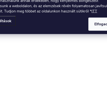
t használunk annak érdekében, hogy kényelmes böngészést
tsunk a weboldalon, és az elemzések révén folyamatosan javíts
it. Tudjon meg többet az oldalunkon használt sütikről *
ITT
lítások
Elfog