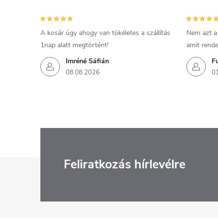
A kosár úgy ahogy van tökéletes a szállítás
Nem azt a
1nap alatt megtörtént!
amit rende
Imréné Sáfián
F
08.08.2026
0
L
Feliratkozás hírlevélre
á
b