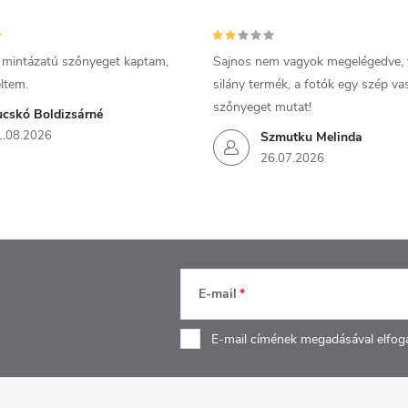
 mintázatú szőnyeget kaptam,
Sajnos nem vagyok megelégedve,
ltem.
silány termék, a fotók egy szép v
szőnyeget mutat!
ucskó Boldizsárné
1.08.2026
Szmutku Melinda
26.07.2026
E-mail
E-mail címének megadásával elfog