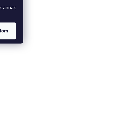
uk annak
adom